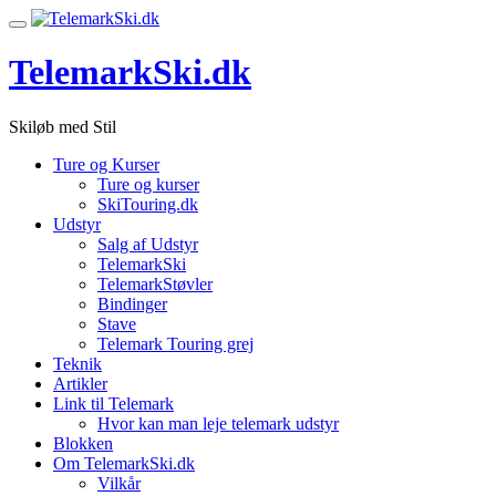
Videre
Skift
til
navigation
indhold
TelemarkSki.dk
Skiløb med Stil
Ture og Kurser
Ture og kurser
SkiTouring.dk
Udstyr
Salg af Udstyr
TelemarkSki
TelemarkStøvler
Bindinger
Stave
Telemark Touring grej
Teknik
Artikler
Link til Telemark
Hvor kan man leje telemark udstyr
Blokken
Om TelemarkSki.dk
Vilkår