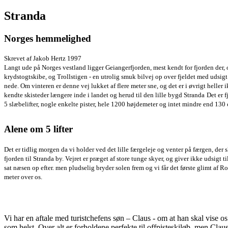
Stranda
Norges hemmelighed
Skrevet af Jakob Hertz 1997
Langt ude på Norges vestland ligger Geiangerfjorden, mest kendt for fjorden der,
krydstogtskibe, og Trollstigen - en utrolig smuk bilvej op over fjeldet med udsigt 
nede. Om vinteren er denne vej lukket af flere meter sne, og det er i øvrigt heller ik
kendte skisteder længere inde i landet og herud til den lille bygd Stranda
Det er 
5 slæbelifter, nogle enkelte pister, hele 1200 højdemeter og intet mindre end 130
Alene om 5 lifter
Det er tidlig morgen da vi holder ved det lille færgeleje og venter på færgen, der s
fjorden til Stranda by. Vejret er præget af store tunge skyer, og giver ikke udsigt ti
sat næsen op efter. men pludselig bryder solen frem og vi får det første glimt af 
meter over os.
Vi har en aftale med turistchefens søn – Claus - om at han skal vise os 
som helst. Over alt er forholdene perfekte til offpisteskiløb, men Claus 