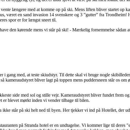
at vente længere med at komme op på ski. Mens liften bliver startet op k
us, været en sand invasion 14 svenskere og 3 ”gutter” fra Trondheim! Hv
es spor er for længst sneet til.
t have den kørende mens vi står på ski! - Mærkelig fornemmelse sådan at 
 er i gang med, at teste skiudstyr. Til dette skal vi bruge nogle skibille
jr, så kameraudstyret bliver lagt på toppen mens puddersneen står os om 
kkeste side med sol og stille vejr. Kameraudstyret bliver fundet frem og
t er blevet mørkt inden vi vender tilbage til bilen.
 ikke står på ski helt ned til byen. Her tjekker vi ind på Hotellet, der 
uranten på Stranda hotel er en undtagelse. Vi kommer lige til deres "ek