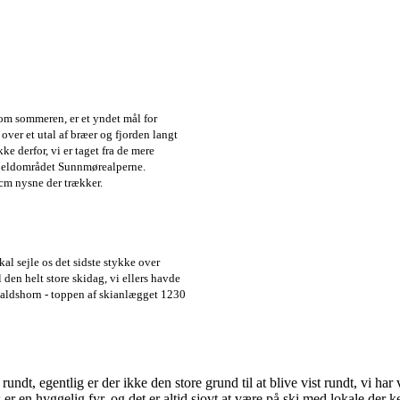
 om sommeren, er et yndet mål for
over et utal af bræer og fjorden langt
ke derfor, vi er taget fra de mere
fjeldområdet Sunnmørealperne.
 cm nysne der trækker.
kal sejle os det sidste stykke over
l den helt store skidag, vi ellers havde
Roaldshorn - toppen af skianlægget 1230
rundt, egentlig er der ikke den store grund til at blive vist rundt, vi ha
er en hyggelig fyr, og det er altid sjovt at være på ski med lokale der ke