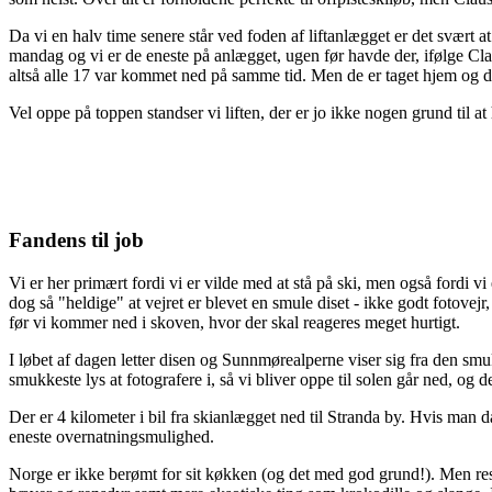
Da vi en halv time senere står ved foden af liftanlægget er det svært 
mandag og vi er de eneste på anlægget, ugen før havde der, ifølge Cla
altså alle 17 var kommet ned på samme tid. Men de er taget hjem og der
Vel oppe på toppen standser vi liften, der er jo ikke nogen grund til a
Fandens til job
Vi er her primært fordi vi er vilde med at stå på ski, men også fordi vi
dog så "heldige" at vejret er blevet en smule diset - ikke godt fotove
før vi kommer ned i skoven, hvor der skal reageres meget hurtigt.
I løbet af dagen letter disen og Sunnmørealperne viser sig fra den smu
smukkeste lys at fotografere i, så vi bliver oppe til solen går ned, og de
Der er 4 kilometer i bil fra skianlægget ned til Stranda by. Hvis man da
eneste overnatningsmulighed.
Norge er ikke berømt for sit køkken (og det med god grund!). Men resta