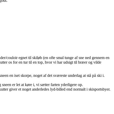
godt.
er/couloir egnet til skiløb (en ofte smal tunge af sne ned gennem en
er os for en tur til en top, hvor vi har udsigt til bræer og vilde
 en iset skorpe, noget af det sværeste underlag at stå på ski i.
neen er let at køre i, vi sætter farten yderligere op.
utter giver et noget anderledes lyd-billed end normalt i skisportsbyer.