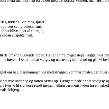
 Ikke hvad man normalt forbinder med det norske køkken, men absolut 
 dag sidder i T-shirt og spiser
 og hvert sving udløser små
for at blive taget af en rigtig
ke sådan at spøge med.
l de omkringliggende toppe. Her er alt fra meget stejle vægge over rend
 behøver - Det er blot at vælge, og næste dag skal vi ud og gå. Vi beslutt
gået om bag bjergkammen, og med skyggen kommer frosten der giver sneen
l det nye underlag og farten sættes op. Længere nede er det stadig tø og s
. Hvor vi til slut køre rundt mellem villahaver mens lyden fra en fiskerk
alt skibjerg.