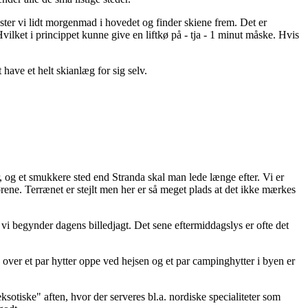
aster vi lidt morgenmad i hovedet og finder skiene frem. Det er
ilket i princippet kunne give en liftkø på - tja - 1 minut måske. Hvis
have et helt skianlæg for sig selv.
der, og et smukkere sted end Stranda skal man lede længe efter. Vi er
ørene. Terrænet er stejlt men her er så meget plads at det ikke mærkes
 vi begynder dagens billedjagt. Det sene eftermiddagslys er ofte det
ud over et par hytter oppe ved hejsen og et par campinghytter i byen er
sotiske" aften, hvor der serveres bl.a. nordiske specialiteter som