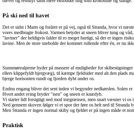
bæver og rensdyr samt mere eksotiske ting som krokodille og slange.
På ski ned til havet
Det er sidst i Marts og foråret er på vej, også til Stranda, hvor vi næste
vores medbragte frokost. Varmen betyder at sneen bliver tung og våd,
"laviner” der heldigvis falder til ro meget hurtigt, så der er ingen risiko 
lavine. Men de store snebolde der kommer rullende efter én, er nu ik
Sunnmørealperne byder på massere af muligheder for skibestigninger ti
ellers klippefyldt bjergvæg), til kæmpe fjeldsider med alt den plads man
bjerge horisonten rundt og fjorden dybt under os.
Endnu engang bliver det sent inden vi begynder nedkørslen. Solen er 
Hvert andet sving bryder "isen" og sneen er knædyb.
Vi starter lidt forsigtigt ned mod trægrænsen, men snart vænner vi os ti
Ned gennem skoven følger vi et spor der føre os helt ned til Stranda by
Men Stranda er ingen normal skiby og fjeldet er på ingen måde et norm
Praktisk