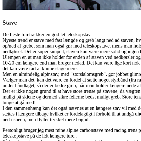
Stave
De fleste foretrækker en god let teleskopstav.
Nyeste trend er stave med fast længde og greb langt ned ad staven, hv
op/ned af grebet som man også gør med teleskopstave, mens man hol
nedkørsel. Det er super simpelt, staven kan være mere solid og ingen 
Ulempen er, at man ikke holder for enden af staven ved nedkørsler og
10-20 cm længere end man bruger nedad. Det kan være lige kort nok ve
det kan være rart at kunne stage mere.
Men en almindelig alpinstav, med "storslalomsgreb", gør jobbet glimrend
Vælger man det, kan det være en fordel at sætte noget styrbånd (fra rac
under håndtaget, så der er bedre greb, når man holder længere nede af 
Der er ikke nogen grund til at have store trense på stavene, da vægten 
muligt på skiene og dermed sikre fellerne bedst muligt greb. Store te
tunge at gå med!
I den sammenhæng kan det også nævnes at en længere stav vil med den
sættes i længere tilbage hvilket er fordelagtigt i forhold til at undgå
ned i sneen, men flytter trykket mere bagud.
Personligt bruger jeg mest mine alpine carbonstave med racing trens på
teleskopstave på de lidt længere ture..