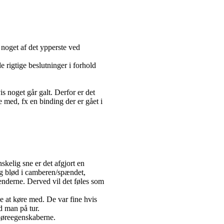
 noget af det ypperste ved
e rigtige beslutninger i forhold
s noget går galt. Derfor er det
e med, fx en binding der er gået i
skelig sne er det afgjort en
 og blød i camberen/spændet,
 enderne. Derved vil det føles som
ve at køre med. De var fine hvis
d man på tur.
r køreegenskaberne.