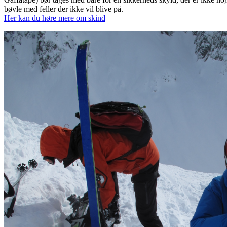
bøvle med feller der ikke vil blive på.
Her kan du høre mere om skind