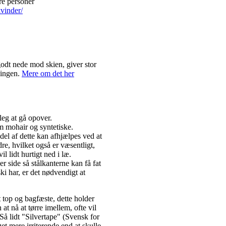
re personer
kvinder/
.
odt nede mod skien, giver stor
dingen.
Mere om det her
 leg at gå opover.
m mohair og syntetiske.
del af dette kan afhjælpes ved at
e, hvilket også er væsentligt,
 lidt hurtigt ned i læ.
 side så stålkanterne kan få fat
ki har, er det nødvendigt at
 top og bagfæste, dette holder
at nå at tørre imellem, ofte vil
 Så lidt "Silvertape" (Svensk for
et mere irriterende end at skulle