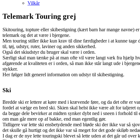
Vilkår
Telemark Touring grej
Skitouring, topture eller skibestigning (kært barn har mange navne) er
telemark og det at være i bjergene.
Men touring stiller ikke kun krav til dine færdigheder i at kunne tage d
til, tøj, udstyr, ruter, laviner og anden sikkerhed.
Også det skiudstyr du bruger skal være i orden.
Særligt skal man tænke på at man ofte vil være langt væk fra hjælp hvi
afgørende at kvaliteten er i orden, så man ikke står langt ude i bjergen
stykker.
Her følger lidt generel information om udstyr til skibestigning.
Ski
Bredde ski er lettere at køre med i krævende føre, og da det ofte er van
fordel at vælge en bred ski. Skien skal helst ikke være alt for taljeret
da begge dele bevirker at midten synker dybt ned i sneen i forhold til
om man går mere op af bakke, end man egentlig gør.
Tidligere var lette ski ensbetydende med bløde ski der ikke var så sjo
det skulle gå hurtigt og det ikke var så meget for det gode skiløb neda
I dag er de nye lette touringski blevet så lette uden at det går ud ove