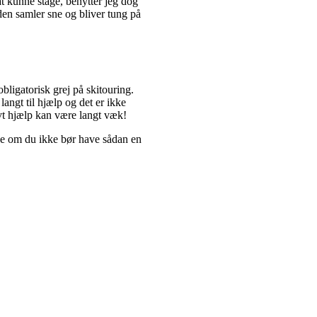
at kunne stage, benytter jeg dog
r den samler sne og bliver tung på
bligatorisk grej på skitouring.
angt til hjælp og det er ikke
å evt hjælp kan være langt væk!
je om du ikke bør have sådan en