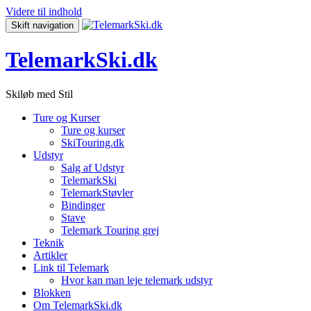
Videre til indhold
Skift navigation
TelemarkSki.dk
Skiløb med Stil
Ture og Kurser
Ture og kurser
SkiTouring.dk
Udstyr
Salg af Udstyr
TelemarkSki
TelemarkStøvler
Bindinger
Stave
Telemark Touring grej
Teknik
Artikler
Link til Telemark
Hvor kan man leje telemark udstyr
Blokken
Om TelemarkSki.dk