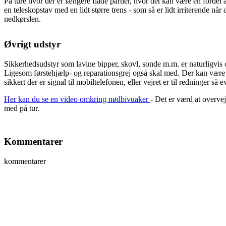
På ture hvor der er længere flade partier, hvor det kan være en fordel 
en teleskopstav med en lidt større trens - som så er lidt irriterende nå
nedkørslen.
Øvrigt udstyr
Sikkerhedsudstyr som lavine bipper, skovl, sonde m.m. er naturligvis o
Ligesom førstehjælp- og reparationsgrej også skal med. Der kan være l
sikkert der er signal til mobiltelefonen, eller vejret er til redninger s
Her kan du se en video omkring nødbivuaker
- Det er værd at overve
med på tur.
Kommentarer
kommentarer