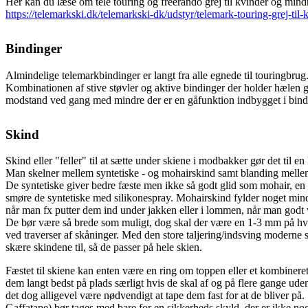
Her kan du læse om tele touring og freerando grej til kvinder og mind
https://telemarkski.dk/telemarkski-dk/udstyr/telemark-touring-grej-til-
Bindinger
Almindelige telemarkbindinger er langt fra alle egnede til touringbrug
Kombinationen af stive støvler og aktive bindinger der holder hælen g
modstand ved gang med mindre der er en gåfunktion indbygget i bin
Skind
Skind eller "feller" til at sætte under skiene i modbakker gør det til en
Man skelner mellem syntetiske - og mohairskind samt blanding melle
De syntetiske giver bedre fæste men ikke så godt glid som mohair, en 
smøre de syntetiske med silikonespray. Mohairskind fylder noget mindr
når man fx putter dem ind under jakken eller i lommen, når man godt vil
De bør være så brede som muligt, dog skal der være en 1-3 mm på hver
ved traverser af skåninger. Med den store taljering/indsving moderne s
skære skindene til, så de passer på hele skien.
Fæstet til skiene kan enten være en ring om toppen eller et kombineret
dem langt bedst på plads særligt hvis de skal af og på flere gange uden 
det dog alligevel være nødvendigt at tape dem fast for at de bliver på.
Gaffatape) bør tages med bare for en sikkerheds skyld, der er ikke nog