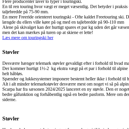
Flere producenter laver to typer i touringski.
En til ren touring hvor vægt er meget væsentlig. Det betyder i praksis
taljebredde på 75-90 mm.
En mere Freeride orienteret touringski - Ofte kaldet Freetouring ski. D
længde du ellers ville køre på og med en tajlebredde på 90-110 mm
Alene på skivalget kan der hurtigt spares et par kg uden det går væse
men det kan mærkes på turen op at skiene er lette!
Læs mere om touringski her
Støvler
Desværre hænger telemark støvler gevaldigt efter i forhold til hvad man
Der kommer hurtigt 1½-2 kg ekstra vægt på et par i forhold til alpine 
helt håbløs.
Spænder og lukkesystemer imponere bestemt heller ikke i forhold til hv
Alt i alt minder telemarkstøvler desværre mest om noget vi så på alpin 
Scarpa har fra sæsonen 2024/2025 lanceret en ny støvle. Den er noget 
bedre gåfunktion og forhåbentlig også en bedre pasform. Mere om den
siderne.
Støvler