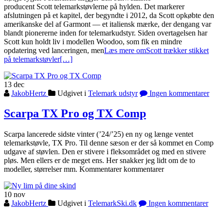
producent Scott telemarkstøvlerne på hylden. Det markerer
afslutningen på et kapitel, der begyndte i 2012, da Scott opkøbte den
amerikanske del af Garmont — et italiensk mærke, der dengang var
blandt pionererne inden for telemarkudstyr. Siden overtagelsen har
Scott kun holdt liv i modellen Woodoo, som fik en mindre
opdatering ved lanceringen, men
Læs mere omScott trækker stikket
på telemarkstøvler
[…]
13
dec
JakobHertz
Udgivet i
Telemark udstyr
Ingen kommentarer
Scarpa TX Pro og TX Comp
Scarpa lancerede sidste vinter (’24/’25) en ny og længe ventet
telemarkstøvle, TX Pro. Til denne sæson er der så kommet en Comp
udgave af støvlen. Den er stivere i fleksområdet og med en stivere
pløs. Men ellers er de meget ens. Her snakker jeg lidt om de to
modeller, størrelser mm. Kommentarer kommentarer
10
nov
JakobHertz
Udgivet i
TelemarkSki.dk
Ingen kommentarer