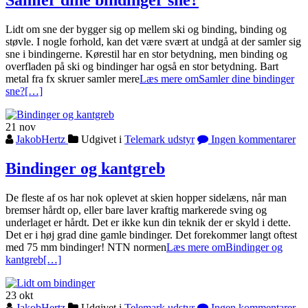
Lidt om sne der bygger sig op mellem ski og binding, binding og
støvle. I nogle forhold, kan det være svært at undgå at der samler sig
sne i bindingerne. Kørestil har en stor betydning, men binding og
overfladen på ski og bindinger har også en stor betydning. Bart
metal fra fx skruer samler mere
Læs mere omSamler dine bindinger
sne?
[…]
21
nov
JakobHertz
Udgivet i
Telemark udstyr
Ingen kommentarer
Bindinger og kantgreb
De fleste af os har nok oplevet at skien hopper sidelæns, når man
bremser hårdt op, eller bare laver kraftig markerede sving og
underlaget er hårdt. Det er ikke kun din teknik der er skyld i dette.
Det er i høj grad dine gamle bindinger. Det forekommer langt oftest
med 75 mm bindinger! NTN normen
Læs mere omBindinger og
kantgreb
[…]
23
okt
JakobHertz
Udgivet i
Telemark udstyr
Ingen kommentarer