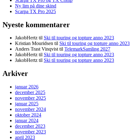
Scarpa TX Pro og TX Comp
Ny lim på dine skind
Scarpa TX Pro 2025
Nyeste kommentarer
JakobHertz
til
Ski til touring og topture anno 2023
Kristian Mouridsen
til
Ski til touring og topture anno 2023
Anders Trast Vinqvist
til
TelemarkSamling 2027
JakobHertz
til
Ski til touring og topture anno 2023
JakobHertz
til
Ski til touring og topture anno 2023
Arkiver
januar 2026
december 2025
november 2025
januar 2025
november 2024
oktober 2024
januar 2024
december 2023
november 2023
april 2023