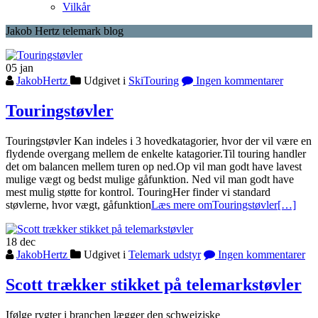
Vilkår
Jakob Hertz telemark blog
05
jan
JakobHertz
Udgivet i
SkiTouring
Ingen kommentarer
Touringstøvler
Touringstøvler Kan indeles i 3 hovedkatagorier, hvor der vil være en
flydende overgang mellem de enkelte katagorier.Til touring handler
det om balancen mellem turen op ned.Op vil man godt have lavest
mulige vægt og bedst mulige gåfunktion. Ned vil man godt have
mest mulig støtte for kontrol. TouringHer finder vi standard
støvlerne, hvor vægt, gåfunktion
Læs mere omTouringstøvler
[…]
18
dec
JakobHertz
Udgivet i
Telemark udstyr
Ingen kommentarer
Scott trækker stikket på telemarkstøvler
Ifølge rygter i branchen lægger den schweiziske