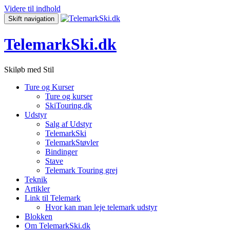
Videre til indhold
Skift navigation
TelemarkSki.dk
Skiløb med Stil
Ture og Kurser
Ture og kurser
SkiTouring.dk
Udstyr
Salg af Udstyr
TelemarkSki
TelemarkStøvler
Bindinger
Stave
Telemark Touring grej
Teknik
Artikler
Link til Telemark
Hvor kan man leje telemark udstyr
Blokken
Om TelemarkSki.dk