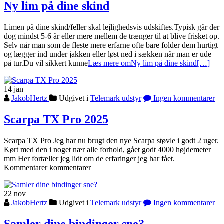
Ny lim på dine skind
Limen på dine skind/feller skal lejlighedsvis udskiftes.Typisk går der
dog mindst 5-6 år eller mere mellem de trænger til at blive frisket op.
Selv når man som de fleste mere erfarne ofte bare folder dem hurtigt
og lægger ind under jakken eller løst ned i sækken når man er ude
på tur.Du vil sikkert kunne
Læs mere omNy lim på dine skind
[…]
14
jan
JakobHertz
Udgivet i
Telemark udstyr
Ingen kommentarer
Scarpa TX Pro 2025
Scarpa TX Pro Jeg har nu brugt den nye Scarpa støvle i godt 2 uger.
Kørt med den i noget nær alle forhold, gået godt 4000 højdemeter
mm Her fortæller jeg lidt om de erfaringer jeg har fået.
Kommentarer kommentarer
22
nov
JakobHertz
Udgivet i
Telemark udstyr
Ingen kommentarer
Samler dine bindinger sne?