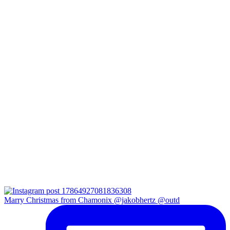
Marry Christmas from Chamonix @jakobhertz @outd