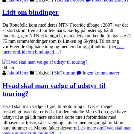
Lidt om bindinger
Da Rottefella kom med deres NTN Freeride tilbage i 2007, var det
et stort skridt fremad for telemark. Særlig på pister og hårdt
underlag, gav NTN et kantgreb, man ellers kun kendte fra ganske få
75 mm rammebindinger som fx Linken og Skyhoj. Til touring
var Freeride dog både tung og med en dårlig gåfunktion (der
Læs
mere omLidt om bindinger
[…]
04
jan
JakobHertz
Udgivet i
SkiTouring
Ingen kommentarer
Hvad skal man vælge af udstyr til
touring?
Hvad skal man vælge af grej til Skitouring? Der er meget
forskelligt hvad der er bedst for den enkelte.Men vil du også have
udstyr til at gå lidt mere end små korte ture i forbindelse med
liftbaseret offpiste, så er vægt og støvler med en god gå funktion
bare nummer et. Mange falder desværre
Læs mere omHvad skal man
vælge af udstyr til touring?
[…]