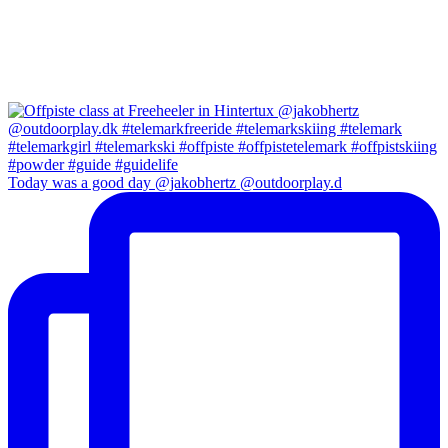
Today was a good day @jakobhertz @outdoorplay.d