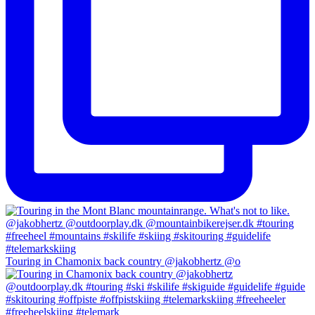
Touring in Chamonix back country @jakobhertz @o