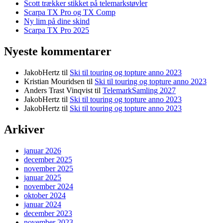
Scott trækker stikket på telemarkstøvler
Scarpa TX Pro og TX Comp
Ny lim på dine skind
Scarpa TX Pro 2025
Nyeste kommentarer
JakobHertz
til
Ski til touring og topture anno 2023
Kristian Mouridsen
til
Ski til touring og topture anno 2023
Anders Trast Vinqvist
til
TelemarkSamling 2027
JakobHertz
til
Ski til touring og topture anno 2023
JakobHertz
til
Ski til touring og topture anno 2023
Arkiver
januar 2026
december 2025
november 2025
januar 2025
november 2024
oktober 2024
januar 2024
december 2023
november 2023