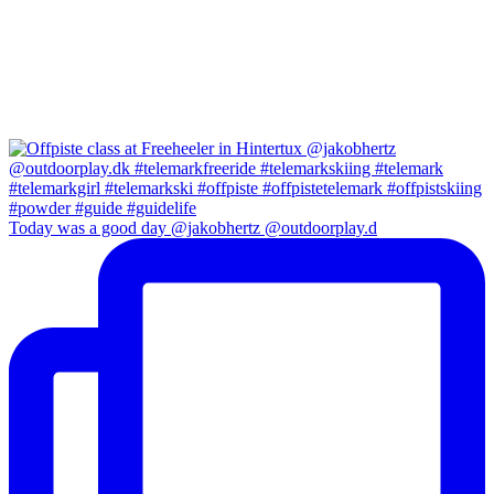
Today was a good day @jakobhertz @outdoorplay.d