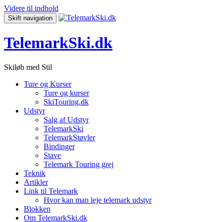
Videre til indhold
Skift navigation
TelemarkSki.dk
Skiløb med Stil
Ture og Kurser
Ture og kurser
SkiTouring.dk
Udstyr
Salg af Udstyr
TelemarkSki
TelemarkStøvler
Bindinger
Stave
Telemark Touring grej
Teknik
Artikler
Link til Telemark
Hvor kan man leje telemark udstyr
Blokken
Om TelemarkSki.dk