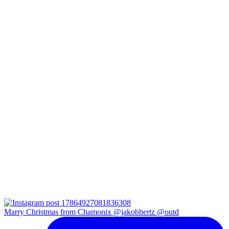
Marry Christmas from Chamonix @jakobhertz @outd