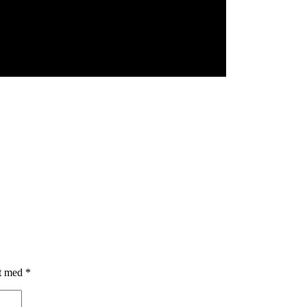
et med
*