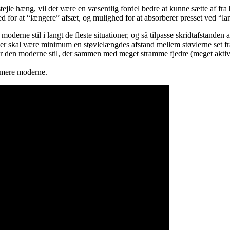
stejle hæng, vil det være en væsentlig fordel bedre at kunne sætte af fra
 for at “længere” afsæt, og mulighed for at absorberer presset ved “la
moderne stil i langt de fleste situationer, og så tilpasse skridtafstanden 
t der skal være minimum en støvlelængdes afstand mellem støvlerne set fra
ter den moderne stil, der sammen med meget stramme fjedre (meget aktivt 
n mere moderne.