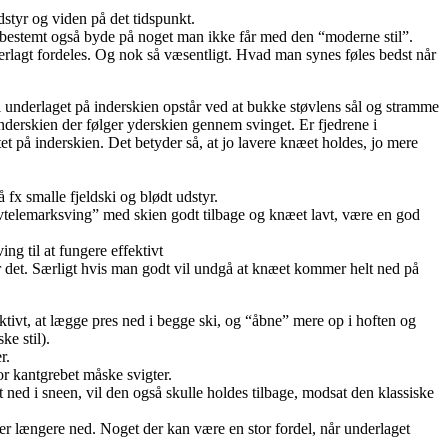
styr og viden på det tidspunkt.
en bestemt også byde på noget man ikke får med den “moderne stil”.
derlagt fordeles. Og nok så væsentligt. Hvad man synes føles bedst når
 i underlaget på inderskien opstår ved at bukke støvlens sål og stramme
nderskien der følger yderskien gennem svinget. Er fjedrene i
tet på inderskien. Det betyder så, at jo lavere knæet holdes, jo mere
å fx smalle fjeldski og blødt udstyr.
“plovtelemarksving” med skien godt tilbage og knæet lavt, være en god
ng til at fungere effektivt
or det. Særligt hvis man godt vil undgå at knæet kommer helt ned på
ivt, at lægge pres ned i begge ski, og “åbne” mere op i hoften og
e stil).
r.
or kantgrebet måske svigter.
et ned i sneen, vil den også skulle holdes tilbage, modsat den klassiske
er længere ned. Noget der kan være en stor fordel, når underlaget