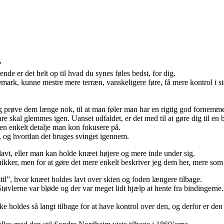
?
ende er det helt op til hvad du synes føles bedst, for dig.
telemark, kunne mestre mere terræn, vanskeligere føre, få mere kontrol i 
, og prøve dem længe nok, til at man føler man har en rigtig god forne
e skal glemmes igen. Uanset udfaldet, er det med til at gøre dig til en b
e en enkelt detalje man kon fokusere på.
r, og hvordan det bruges svinget igennem.
avt, eller man kan holde knæet højere og mere inde under sig.
nikker, men for at gøre det mere enkelt beskriver jeg dem her, mere so
til”, hvor knæet holdes lavt over skien og foden længere tilbage.
øvlerne var bløde og der var meget lidt hjælp at hente fra bindingerne. 
ikke holdes så langt tilbage for at have kontrol over den, og derfor er 