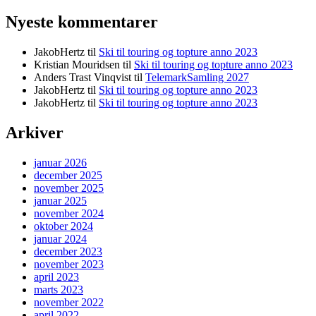
Nyeste kommentarer
JakobHertz
til
Ski til touring og topture anno 2023
Kristian Mouridsen
til
Ski til touring og topture anno 2023
Anders Trast Vinqvist
til
TelemarkSamling 2027
JakobHertz
til
Ski til touring og topture anno 2023
JakobHertz
til
Ski til touring og topture anno 2023
Arkiver
januar 2026
december 2025
november 2025
januar 2025
november 2024
oktober 2024
januar 2024
december 2023
november 2023
april 2023
marts 2023
november 2022
april 2022