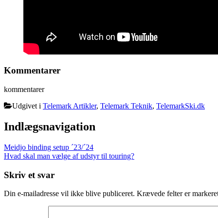
Kommentarer
kommentarer
Udgivet i
Telemark Artikler
,
Telemark Teknik
,
TelemarkSki.dk
Indlægsnavigation
Meidjo binding setup ´23/´24
Hvad skal man vælge af udstyr til touring?
Skriv et svar
Din e-mailadresse vil ikke blive publiceret.
Krævede felter er marker