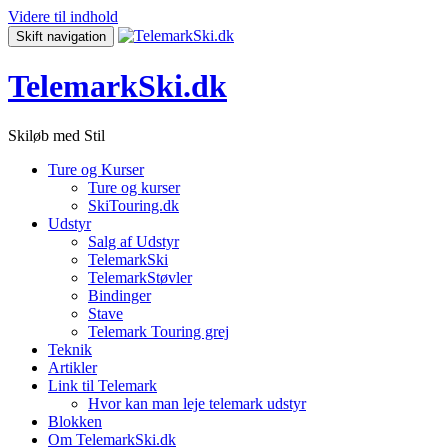
Videre til indhold
Skift navigation
TelemarkSki.dk
Skiløb med Stil
Ture og Kurser
Ture og kurser
SkiTouring.dk
Udstyr
Salg af Udstyr
TelemarkSki
TelemarkStøvler
Bindinger
Stave
Telemark Touring grej
Teknik
Artikler
Link til Telemark
Hvor kan man leje telemark udstyr
Blokken
Om TelemarkSki.dk