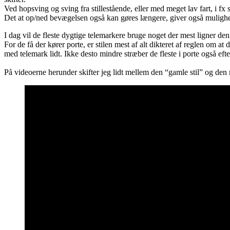
Ved hopsving og sving fra stillestående, eller med meget lav fart, i fx 
Det at op/ned bevægelsen også kan gøres længere, giver også mulighed
I dag vil de fleste dygtige telemarkere bruge noget der mest ligner den 
For de få der kører porte, er stilen mest af alt dikteret af reglen om a
med telemark lidt. Ikke desto mindre stræber de fleste i porte også ef
På videoerne herunder skifter jeg lidt mellem den “gamle stil” og de