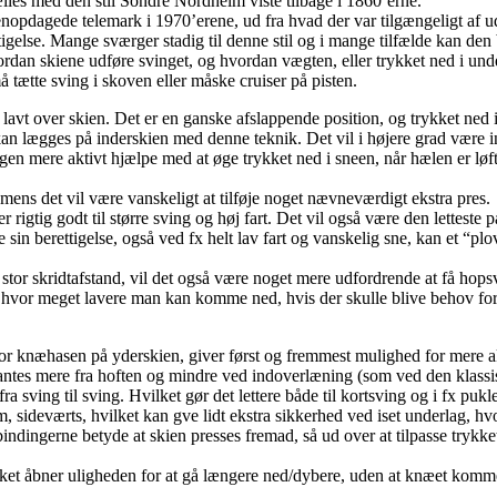
 fælles med den stil Sondre Nordheim viste tilbage i 1860’erne.
nopdagede telemark i 1970’erene, ud fra hvad der var tilgængeligt af ud
ttigelse. Mange sværger stadig til denne stil og i mange tilfælde kan d
vordan skiene udføre svinget, og hvordan vægten, eller trykket ned i un
å tætte sving i skoven eller måske cruiser på pisten.
t lavt over skien. Det er en ganske afslappende position, og trykket ned
kan lægges på inderskien med denne teknik. Det vil i højere grad være i
ingen mere aktivt hjælpe med at øge trykket ned i sneen, når hælen er løf
, mens det vil være vanskeligt at tilføje noget nævneværdigt ekstra pres.
r rigtig godt til større sving og høj fart. Det vil også være den letteste p
ve sin berettigelse, også ved fx helt lav fart og vanskelig sne, kan et 
or skridtafstand, vil det også være noget mere udfordrende at få hopsvi
set hvor meget lavere man kan komme ned, hvis der skulle blive behov f
r knæhasen på yderskien, giver først og fremmest mulighed for mere akt
tes mere fra hoften og mindre ved indoverlæning (som ved den klassisk
ra sving til sving. Hvilket gør det lettere både til kortsving og i fx pukle
, sideværts, hvilket kan gve lidt ekstra sikkerhed ved iset underlag, hv
 bindingerne betyde at skien presses fremad, så ud over at tilpasse trykk
vilket åbner uligheden for at gå længere ned/dybere, uden at knæet komm