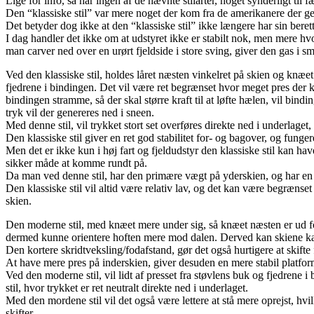
Lige for info, så har ingen af de nævnte stilarter, noget synderligt til
Den “klassiske stil” var mere noget der kom fra de amerikanere der ge
Det betyder dog ikke at den “klassiske stil” ikke længere har sin bere
I dag handler det ikke om at udstyret ikke er stabilt nok, men mere h
man carver ned over en urørt fjeldside i store sving, giver den gas i sm
Ved den klassiske stil, holdes låret næsten vinkelret på skien og knæe
fjedrene i bindingen. Det vil være ret begrænset hvor meget pres der 
bindingen stramme, så der skal større kraft til at løfte hælen, vil bind
tryk vil der genereres ned i sneen.
Med denne stil, vil trykket stort set overføres direkte ned i underlaget
Den klassiske stil giver en ret god stabilitet for- og bagover, og fungere
Men det er ikke kun i høj fart og fjeldudstyr den klassiske stil kan ha
sikker måde at komme rundt på.
Da man ved denne stil, har den primære vægt på yderskien, og har en st
Den klassiske stil vil altid være relativ lav, og det kan være begræn
skien.
Den moderne stil, med knæet mere under sig, så knæet næsten er ud fo
dermed kunne orientere hoften mere mod dalen. Derved kan skiene kan
Den kortere skridtveksling/fodafstand, gør det også hurtigere at skifte f
At have mere pres på inderskien, giver desuden en mere stabil platform
Ved den moderne stil, vil lidt af presset fra støvlens buk og fjedrene i
stil, hvor trykket er ret neutralt direkte ned i underlaget.
Med den mordene stil vil det også være lettere at stå mere oprejst, h
skifter.