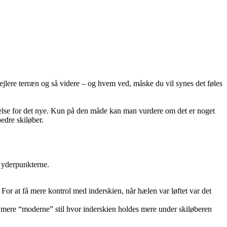
stejlere terræn og så videre – og hvem ved, måske du vil synes det føles
mmelse for det nye. Kun på den måde kan man vurdere om det er noget
edre skiløber.
m yderpunkterne.
For at få mere kontrol med inderskien, når hælen var løftet var det
den mere “moderne” stil hvor inderskien holdes mere under skiløberen