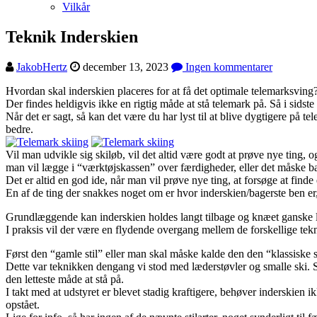
Vilkår
Teknik Inderskien
JakobHertz
december 13, 2023
Ingen kommentarer
Hvordan skal inderskien placeres for at få det optimale telemarksving
Der findes heldigvis ikke en rigtig måde at stå telemark på. Så i sidste 
Når det er sagt, så kan det være du har lyst til at blive dygtigere på 
bedre.
Vil man udvikle sig skiløb, vil det altid være godt at prøve nye ting
man vil lægge i “værktøjskassen” over færdigheder, eller det måske bar
Det er altid en god ide, når man vil prøve nye ting, at forsøge at find
En af de ting der snakkes noget om er hvor inderskien/bagerste ben e
Grundlæggende kan inderskien holdes langt tilbage og knæet ganske l
I praksis vil der være en flydende overgang mellem de forskellige tek
Først den “gamle stil” eller man skal måske kalde den den “klassiske s
Dette var teknikken dengang vi stod med læderstøvler og smalle ski. St
den letteste måde at stå på.
I takt med at udstyret er blevet stadig kraftigere, behøver inderskien 
opstået.