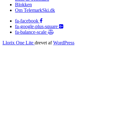
Blokken
Om TelemarkSki.dk
fa-facebook
fa-google-plus-square
fa-balance-scale
Llorix One Lite
drevet af
WordPress