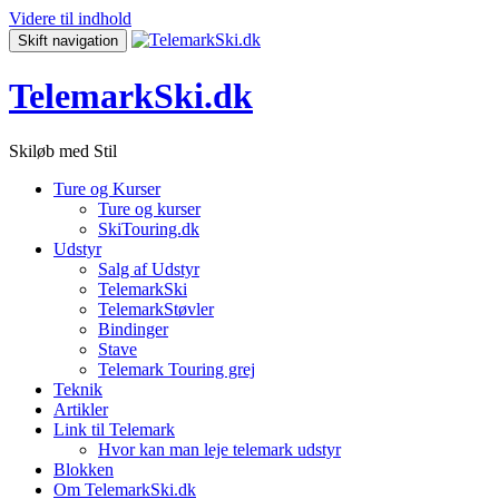
Videre til indhold
Skift navigation
TelemarkSki.dk
Skiløb med Stil
Ture og Kurser
Ture og kurser
SkiTouring.dk
Udstyr
Salg af Udstyr
TelemarkSki
TelemarkStøvler
Bindinger
Stave
Telemark Touring grej
Teknik
Artikler
Link til Telemark
Hvor kan man leje telemark udstyr
Blokken
Om TelemarkSki.dk