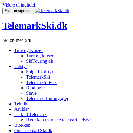
Videre til indhold
Skift navigation
TelemarkSki.dk
Skiløb med Stil
Ture og Kurser
Ture og kurser
SkiTouring.dk
Udstyr
Salg af Udstyr
TelemarkSki
TelemarkStøvler
Bindinger
Stave
Telemark Touring grej
Teknik
Artikler
Link til Telemark
Hvor kan man leje telemark udstyr
Blokken
Om TelemarkSki.dk