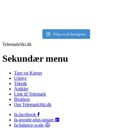
Følg os på Instagram
TelemarkSki.dk
Sekundær menu
Ture og Kurser
Udstyr
Teknik
Artikler
Link til Telemark
Blokken
Om TelemarkSki.dk
fa-facebook
fa-google-plus-square
fa-balance-scale