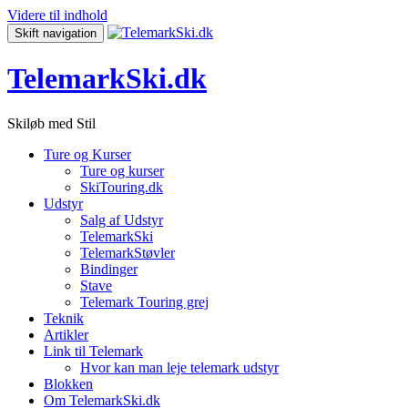
Videre til indhold
Skift navigation
TelemarkSki.dk
Skiløb med Stil
Ture og Kurser
Ture og kurser
SkiTouring.dk
Udstyr
Salg af Udstyr
TelemarkSki
TelemarkStøvler
Bindinger
Stave
Telemark Touring grej
Teknik
Artikler
Link til Telemark
Hvor kan man leje telemark udstyr
Blokken
Om TelemarkSki.dk