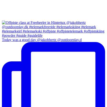
Today was a good day @jakobhertz @outdoorplay.d