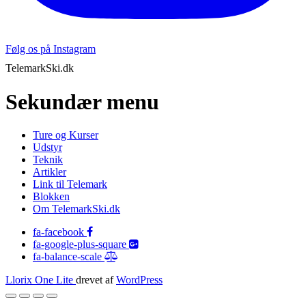
Følg os på Instagram
TelemarkSki.dk
Sekundær menu
Ture og Kurser
Udstyr
Teknik
Artikler
Link til Telemark
Blokken
Om TelemarkSki.dk
fa-facebook
fa-google-plus-square
fa-balance-scale
Llorix One Lite
drevet af
WordPress