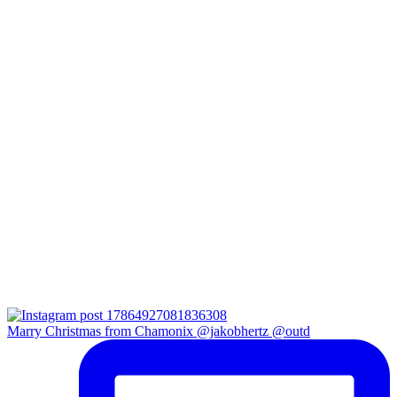
Marry Christmas from Chamonix @jakobhertz @outd