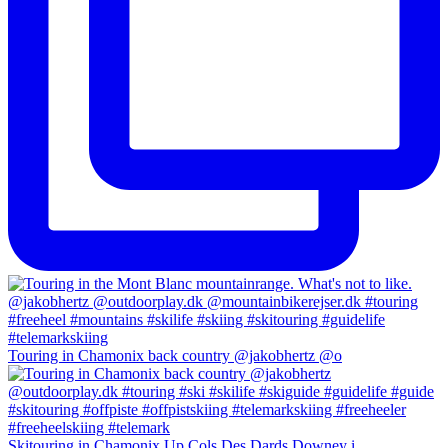
Touring in Chamonix back country @jakobhertz @o
Skitouring in Chamonix Up Cols Des Dards Downey i