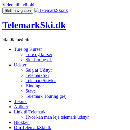
Videre til indhold
Skift navigation
TelemarkSki.dk
Skiløb med Stil
Ture og Kurser
Ture og kurser
SkiTouring.dk
Udstyr
Salg af Udstyr
TelemarkSki
TelemarkStøvler
Bindinger
Stave
Telemark Touring grej
Teknik
Artikler
Link til Telemark
Hvor kan man leje telemark udstyr
Blokken
Om TelemarkSki.dk