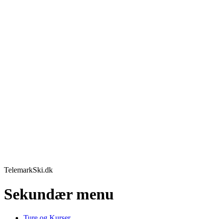
TelemarkSki.dk
Sekundær menu
Ture og Kurser