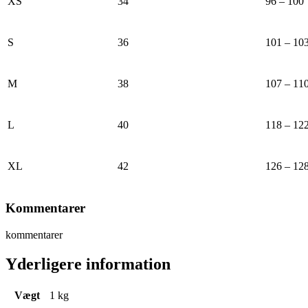
XS
34
96 – 100
S
36
101 – 10
M
38
107 – 11
L
40
118 – 12
XL
42
126 – 12
Kommentarer
kommentarer
Yderligere information
Vægt
1 kg