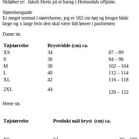
Skiløber er: Jakob Hertz på et hæng i Hemsedals offpiste.
Størrelsesguide
Er meget normal i størrelserne, jeg er 182 cm høj og bruger både
large og x large hvis den skal være lidt løsere i pasformen
Dame str.
Tøjstørrelse
Brystvidde (cm) ca.
XS
34
87 – 89
S
36
94 – 96
M
38
102 – 104
L
40
112 – 114
XL
42
116 – 118
2XL
44
120 – 122
Herre str.
Tøjstørrelse
Produkt mål bryst (cm) ca.