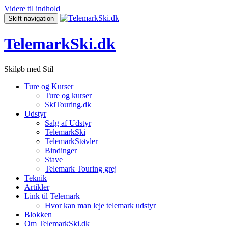
Videre til indhold
Skift navigation
TelemarkSki.dk
Skiløb med Stil
Ture og Kurser
Ture og kurser
SkiTouring.dk
Udstyr
Salg af Udstyr
TelemarkSki
TelemarkStøvler
Bindinger
Stave
Telemark Touring grej
Teknik
Artikler
Link til Telemark
Hvor kan man leje telemark udstyr
Blokken
Om TelemarkSki.dk