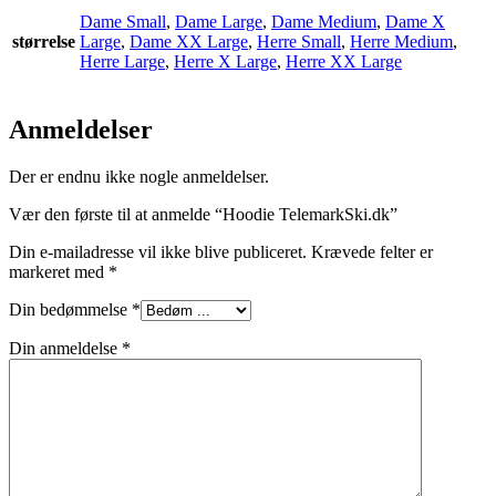
Dame Small
,
Dame Large
,
Dame Medium
,
Dame X
størrelse
Large
,
Dame XX Large
,
Herre Small
,
Herre Medium
,
Herre Large
,
Herre X Large
,
Herre XX Large
Anmeldelser
Der er endnu ikke nogle anmeldelser.
Vær den første til at anmelde “Hoodie TelemarkSki.dk”
Din e-mailadresse vil ikke blive publiceret.
Krævede felter er
markeret med
*
Din bedømmelse
*
Din anmeldelse
*