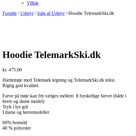
Vilkår
Forside
/
Udstyr
/
Salg af Udstyr
/ Hoodie TelemarkSki.dk
Hoodie TelemarkSki.dk
kr.
475.00
Hættetrøje med Telemark tegning og TelemarkSki.dk tekst.
Rigtig god kvalitet.
Farve på trøje kan frit vælges mellem 8 forskellige farver (både i
herre og dame model)
Tryk i lys grå
I dame og herremodeller
60% bomuld
40 % polyester