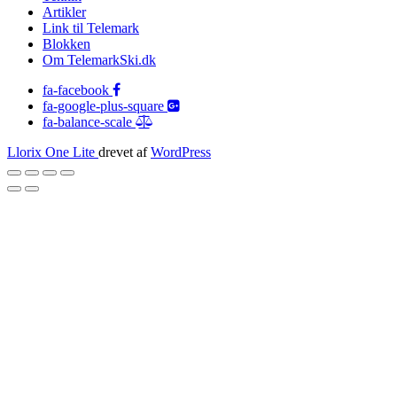
Artikler
Link til Telemark
Blokken
Om TelemarkSki.dk
fa-facebook
fa-google-plus-square
fa-balance-scale
Llorix One Lite
drevet af
WordPress