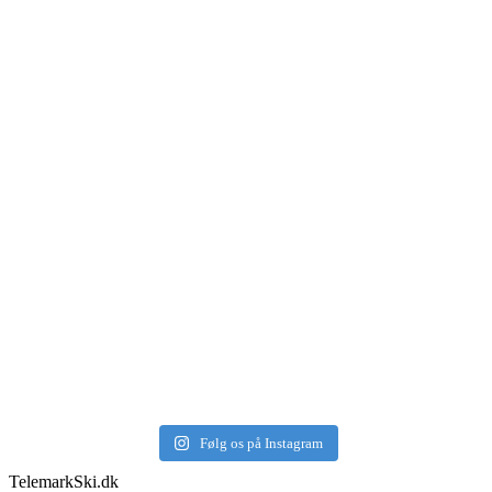
Følg os på Instagram
TelemarkSki.dk