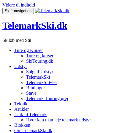
Videre til indhold
Skift navigation
TelemarkSki.dk
Skiløb med Stil
Ture og Kurser
Ture og kurser
SkiTouring.dk
Udstyr
Salg af Udstyr
TelemarkSki
TelemarkStøvler
Bindinger
Stave
Telemark Touring grej
Teknik
Artikler
Link til Telemark
Hvor kan man leje telemark udstyr
Blokken
Om TelemarkSki.dk